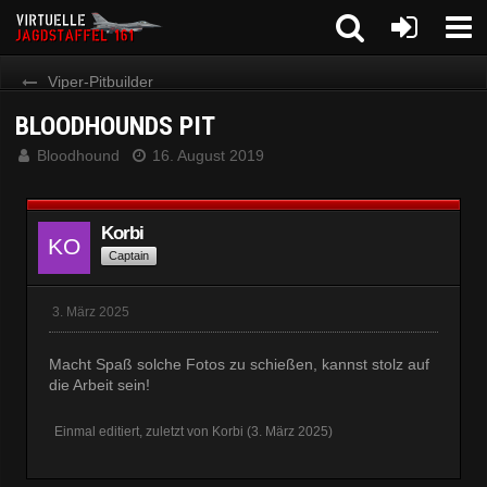
Viper-Pitbuilder
BLOODHOUNDS PIT
Bloodhound
16. August 2019
Korbi
Captain
3. März 2025
Macht Spaß solche Fotos zu schießen, kannst stolz auf
die Arbeit sein!
Einmal editiert, zuletzt von
Korbi
(
3. März 2025
)