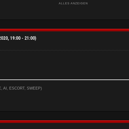
MISSION BRIEFING (MAAP)
ALLES ANZEIGEN
020, 19:00 - 21:00)
KE, AI, ESCORT, SWEEP)