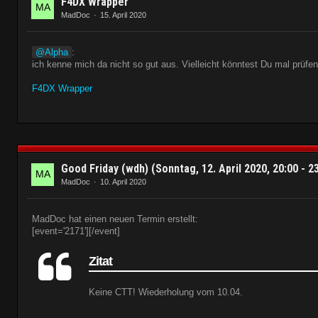
F4DX Wrapper
MadDoc
15. April 2020
TAC ADMIN
Alpha
:
ich kenne mich da nicht so gut aus. Vielleicht könntest Du mal prüfe
FREQUENCY LIST
F4DX Wrapper
FLIGHTPLAN
ROE
Good Friday (wdh) (Sonntag, 12. April 2020, 20:00 - 2
MadDoc
10. April 2020
CODEWORDS
MadDoc hat einen neuen Termin erstellt:
Anleitung zum Einrichten
"Online Sqadron" (ab Seite 18
[event='2171'][/event]
LAN Checkliste 2019.pdf
Zitat
Keine CTT! Wiederholung vom 10.04.