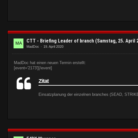
Download
Briefing
WEATHER
CTT - Briefing Leader of branch (Samstag, 25. April 2
MadDoc
19. April 2020
MISSION OBJECTIVES
MadDoc hat einen neuen Termin erstellt:
PACKAGE ASSETS
[event='2173'][/event]
Zitat
SUPPORT ASSETS
Einsatzplanung der einzelnen branches (SEAD, STRI
LOADOUTS
TIMELINE
THREAT ANALYSIS