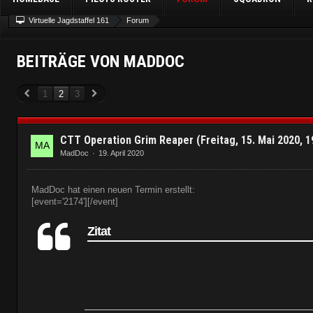
Virtuelle Jagdstaffel 161
Forum
BEITRÄGE VON MADDOC
1
2
3
CTT Operation Grim Reaper (Freitag, 15. Mai 2020, 19
MadDoc
19. April 2020
MadDoc hat einen neuen Termin erstellt:
[event='2174'][/event]
Zitat