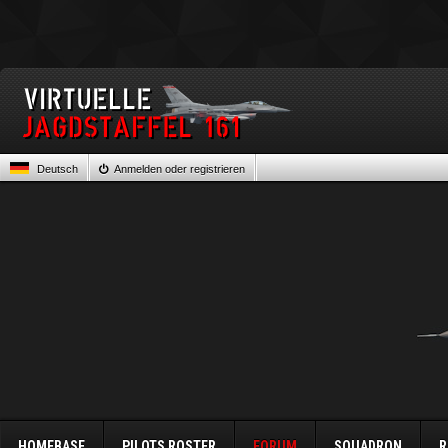
Deutsch
Anmelden oder registrieren
HOMEBASE
PILOTS ROSTER
FORUM
SQUADRON
R