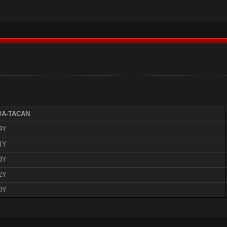
/A-TACAN
9Y
1Y
3Y
2Y
0Y