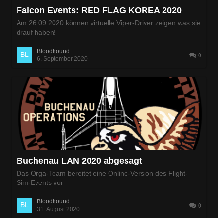
Falcon Events: RED FLAG KOREA 2020
Am 26.09.2020 können virtuelle Viper-Driver zeigen was sie
drauf haben!
Bloodhound
0
6. September 2020
Buchenau LAN 2020 abgesagt
Das Orga-Team bereitet eine Online-Version des Flight-
Sim-Events vor
Bloodhound
0
31. August 2020