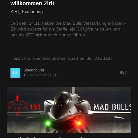
willkommen Ziri!
ZIRI_Teaser.png
Seit dem 14.11. haben die Mad Bulls Verstärkung erhalten -
Ziri wird ab jetzt für die Staffel als GCI
picture callen
und
uns als
ATC
sicher nach Hause führen.
Herzlich willkommen
und viel Spaß bei der VJS 161!
Bloodhound
0
16. November 2021