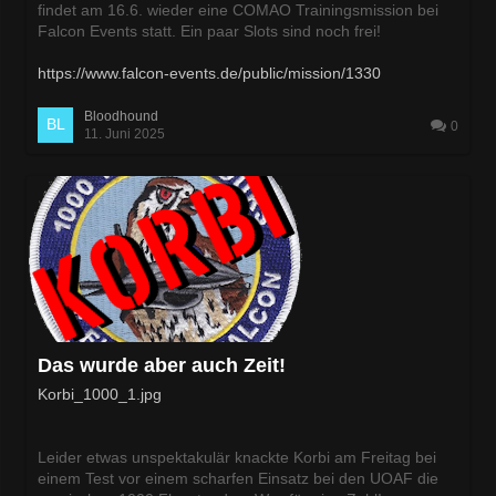
findet am 16.6. wieder eine COMAO Trainingsmission bei
Falcon Events statt. Ein paar Slots sind noch frei!
https://www.falcon-events.de/public/mission/1330
Bloodhound
0
11. Juni 2025
Das wurde aber auch Zeit!
Korbi_1000_1.jpg
Leider etwas unspektakulär knackte Korbi am Freitag bei
einem Test vor einem scharfen Einsatz bei den UOAF die