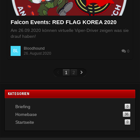
Falcon Events: RED FLAG KOREA 2020
Am 26.09.2020 können virtuelle Viper-Driver zeigen was sie
drauf haben!
Bloodhound
0
26. August 2020
1
2
KATEGORIEN
Briefing
0
Homebase
36
Startseite
0