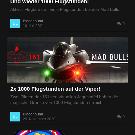
Und wieder 1000 Flugstunden!
Aktiver Flugbetrieb - viele Flugstunden bei den Mad Bulls
Bloodhound
0
10. Juli 2021
2x 1000 Flugstunden auf der Viper!
Zwei Piloten der 161sten virtuellen Jagdstaffel haben die
magische Grenze von 1000 Flugstunden erreicht
Bloodhound
0
29. November 2020