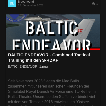
Bloodhound
1
23. Dezember 2023
BALTIC ENDEAVOR - Combined Tactical
Training mit den S-RDAF
BATIC_ENDEAVOR_1.png
Seit November 2023 fliegen die Mad Bulls
zusammen mit unseren dänischen Freunden der
Simulated Royal Danish Air Force eine TE-Reihe im
Baltic Theater. Unsere beiden Staffeln verbindet viel
mit dem von Tomcatz 2016 entwickelten "Ostsee-