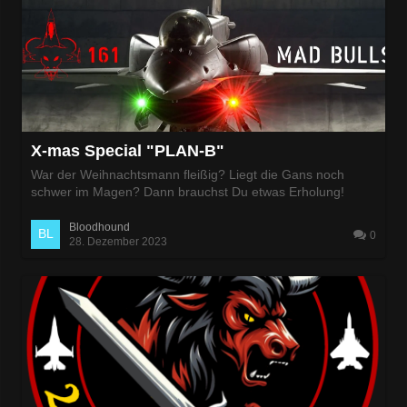
X-mas Special "PLAN-B"
War der Weihnachtsmann fleißig? Liegt die Gans noch
schwer im Magen? Dann brauchst Du etwas Erholung!
Bloodhound
0
28. Dezember 2023